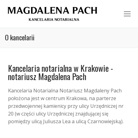
O kancelarii
Strona główna
Kancelaria notarialna w Krakowie -
O kancelarii
notariusz Magdalena Pach
Zespół
Kancelaria Notarialna Notariusz Magdaleny Pach
Czynności notarialne
położona jest w centrum Krakowa, na parterze
przedwojennej kamienicy przy ulicy Urzędniczej nr
Kontakt
20 (w części ulicy Urzędniczej znajdującej się
pomiędzy ulicą Juliusza Lea a ulicą Czarnowiejską).